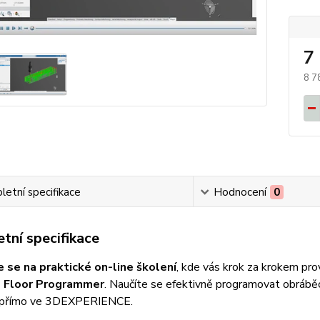
7
8 7
etní specifikace
Hodnocení
0
tní specifikace
e se na praktické on-line školení
, kde vás krok za krokem p
 Floor Programmer
. Naučíte se efektivně programovat obrábě
 přímo ve 3DEXPERIENCE.