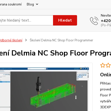
hrana soukromí
Blog
Nevíte
Hledat
+420
(Po-Pá
dborné školení
Školení Delmia NC Shop Floor Programmer
ení Delmia NC Shop Floor Prog
Onli
Přihla
prove
Floor 
vytvář
3DEXPE