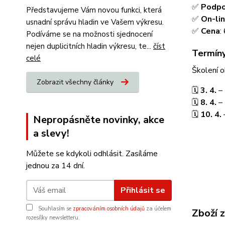
✅
Podpor
Představujeme Vám novou funkci, která
✅
On-li
usnadní správu hladin ve Vašem výkresu.
✅
Cena
:
Podíváme se na možnosti sjednocení
nejen duplicitních hladin výkresu, te...
číst
Termíny
celé
Školení o
Zobrazit všechny články
🗓
3. 4.
–
🗓
8. 4.
– 
🗓
10. 4.
Nepropásněte novinky, akce
a slevy!
Můžete se kdykoli odhlásit. Zasíláme
jednou za 14 dní.
Přihlásit se
Souhlasím se
zpracováním osobních údajů
za účelem
Zboží 
rozesílky newsletteru.