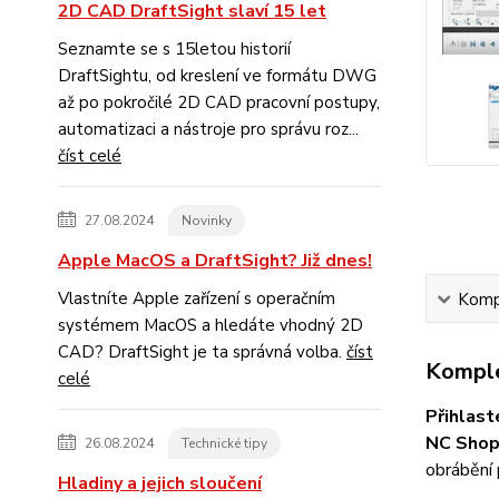
2D CAD DraftSight slaví 15 let
Seznamte se s 15letou historií
DraftSightu, od kreslení ve formátu DWG
až po pokročilé 2D CAD pracovní postupy,
automatizaci a nástroje pro správu roz...
číst celé
27.08.2024
Novinky
Apple MacOS a DraftSight? Již dnes!
Vlastníte Apple zařízení s operačním
Kompl
systémem MacOS a hledáte vhodný 2D
CAD? DraftSight je ta správná volba.
číst
Komple
celé
Přihlast
NC Shop
26.08.2024
Technické tipy
obrábění
Hladiny a jejich sloučení