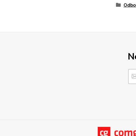
Odbor
N