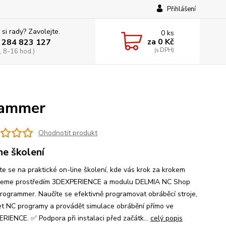
Přihlášení
 si rady? Zavolejte.
0
ks
za
0 Kč
 284 823 127
, 8-16 hod.)
rammer
Ohodnotit produkt
ne školení
ste se na praktické on-line školení, kde vás krok za krokem
deme prostředím 3DEXPERIENCE a modulu DELMIA NC Shop
Programmer. Naučíte se efektivně programovat obráběcí stroje,
et NC programy a provádět simulace obrábění přímo ve
RIENCE. ✅ Podpora při instalaci před začátk...
celý popis