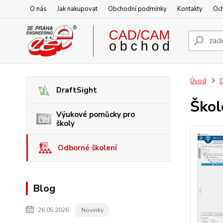
O nás
Jak nakupovat
Obchodní podmínky
Kontakty
Oc
Úvod
O
DraftSight
Škol
Výukové pomůcky pro
školy
Odborné školení
Blog
26.05.2026
Novinky