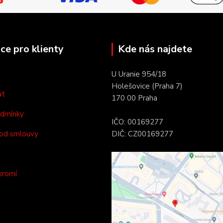
ce pro klienty
Kde nás najdete
U Uranie 954/18
Holešovice (Praha 7)
at
170 00 Praha
odmínky
IČO: 00169277
od smlouvy
DIČ: CZ00169277
kromí