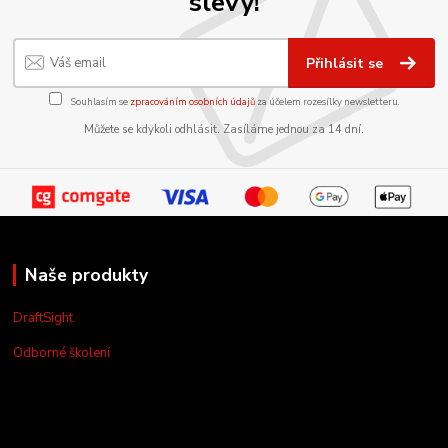
slevy!
Přihlásit se
Souhlasím se
zpracováním osobních údajů
za účelem rozesílky newsletteru.
Můžete se kdykoli odhlásit. Zasíláme jednou za 14 dní.
Naše produkty
DraftSight
Odborné školení