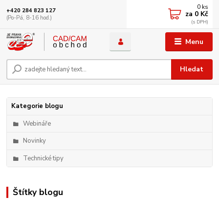
0
ks
+420 284 823 127
za
0 Kč
(Po-Pá, 8-16 hod.)
Menu
Hledat
Kategorie blogu
Webináře
Novinky
Technické tipy
Štítky blogu