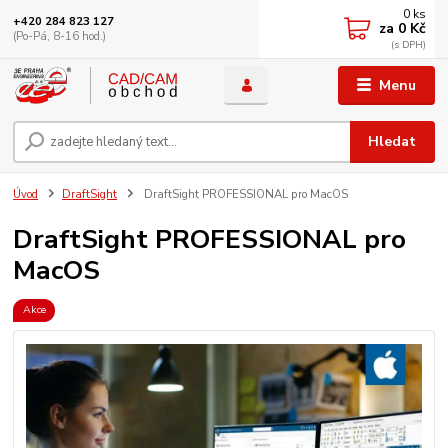
0
ks
+420 284 823 127
za
0 Kč
(Po-Pá, 8-16 hod.)
Menu
Hledat
Úvod
DraftSight
DraftSight PROFESSIONAL pro MacOS
DraftSight PROFESSIONAL pro
MacOS
Akce