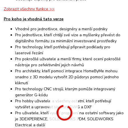
Zobrazit všechny funkce >>
Pro koho je vhodná tato verze
Vhodné pro jednotlivce, designéry a menší podniky
Pro jednotlivce, kteří chtějí své vize a myšlenky převést do
digitálního formátu za minimální investované prostředky
Pro technology, kteří potřebují připravit podklady pro
laserové řezání
Pro pokročilé uživatele a menší firmy, které ocení pokročilé
nástroje pro zefektivnění jejich návrhů
Pro architekty, kteří pomocí integrace HomeByMe mohou
snadno z 3D modelu vytvořit 2D půdorys pomocí jednoho
kliknutí
Pro technology CNC strojů, kterým pomůže integrovaný
generátor G-kódu
Pro hobby uživatele a všechny ostatní, kteří potřebují
vytvářet a upravovat soubory DWG a DXF
Pro uživatele, kteří využijí propojení na ostatní softwary jako
je 3DEXPERIENCE, SOLIDWORKS PDM, SOLIDWORKS
Electrical a další